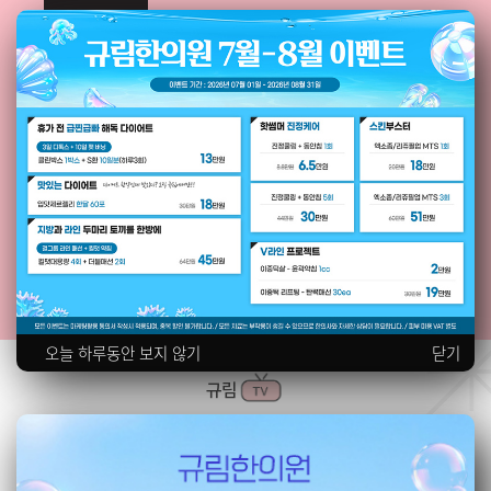
오늘 하루동안 보지 않기
닫기
규림