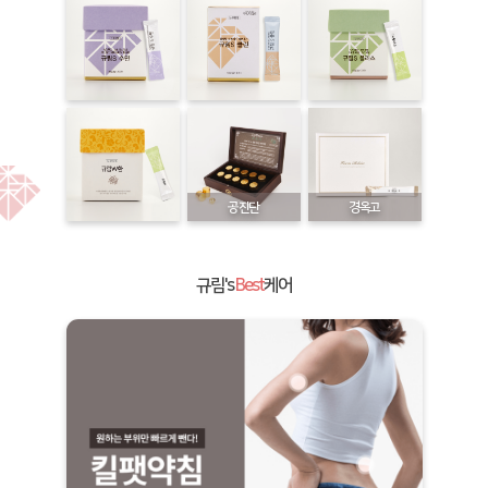
공진단
경옥고
규림's
Best
케어