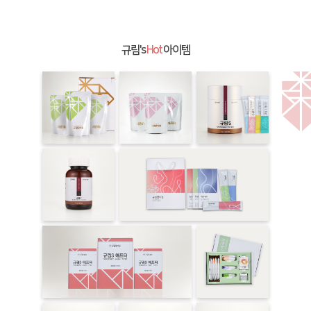
규림's
Hot
아이템